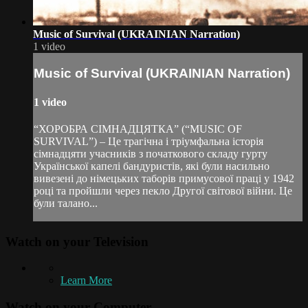
Music of Survival (UKRAINIAN Narration)
1 video
Music of Survival (UKRAINIAN Narration)
1 video
“ХОРОБРА СІМНАДЦЯТКА” (“MUSIC OF
SURVIVAL”) – Це трагічна і тріумфальна історія
сімнадцяти учасників з початкового складу гурту
Української капелі бандуристів, які були насильно
вивезені до німецьких таборів примусової праці у 1942
році та пройшли через пекло Другої світової війни. Це
були талано...
Watch on your
Television
Learn More
Watch on your
Computer