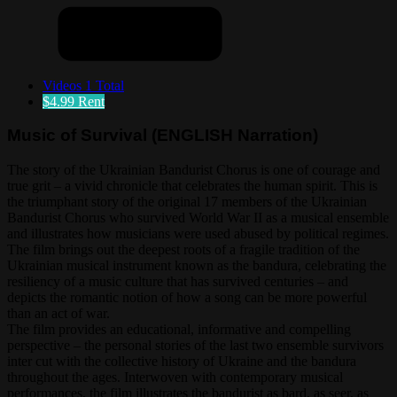
Videos
1 Total
$4.99
Rent
Music of Survival (ENGLISH Narration)
The story of the Ukrainian Bandurist Chorus is one of courage and
true grit – a vivid chronicle that celebrates the human spirit. This is
the triumphant story of the original 17 members of the Ukrainian
Bandurist Chorus who survived World War II as a musical ensemble
and illustrates how musicians were used abused by political regimes.
The film brings out the deepest roots of a fragile tradition of the
Ukrainian musical instrument known as the bandura, celebrating the
resiliency of a music culture that has survived centuries – and
depicts the romantic notion of how a song can be more powerful
than an act of war.
The film provides an educational, informative and compelling
perspective – the personal stories of the last two ensemble survivors
inter cut with the collective history of Ukraine and the bandura
throughout the ages. Interwoven with contemporary musical
performances, the film illustrates the bandurist as bard, as seer, as