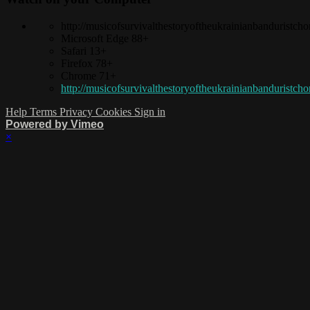
http://musicofsurvivalthestoryoftheukrainianbanduristcho
Microsoft Edge 88+
Safari 13+
Firefox 78+
Chrome 71+
http://musicofsurvivalthestoryoftheukrainianbanduristcho
Help
Terms
Privacy
Cookies
Sign in
Powered by Vimeo
×