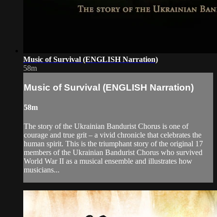
Music of Survival (ENGLISH Narration)
58m
Music of Survival (ENGLISH Narration)
58m
The story of the Ukrainian Bandurist Chorus is one of
courage and true grit – a vivid chronicle that celebrates the
human spirit. This is the triumphant story of the original 17
members of the Ukrainian Bandurist Chorus who survived
World War II as a musical ensemble and illustrates how
musicians...