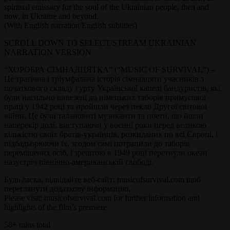
spiritual emissary for the soul of the Ukrainian people, then and
now, in Ukraine and beyond.
(With English narration/English subtitles)
SCROLL DOWN TO SELECT/STREAM UKRAINIAN
NARRATION VERSION
“ХОРОБРА СІМНАДЦЯТКА” (“MUSIC OF SURVIVAL”) –
Це трагічна і тріумфальна історія сімнадцяти учасників з
початкового складу гурту Української капелі бандуристів, які
були насильно вивезені до німецьких таборів примусової
праці у 1942 році та пройшли через пекло Другої світової
війни. Це були талановиті музиканти та поети, що йшли
наперекір долі, виступаючи у воєнні роки перед великою
кількістю своїх братів-українців, розкиданих по всі Європі, і
підбадьорюючи їх, згодом самі потрапили до таборів
переміщених осіб, і зрештою в 1949 році перетнули океан
назустріч північно-американській свободі.
Будь ласка, відвідайте веб-сайт: musicofsurvival.com щоб
переглянути додаткову інформацію.
Please visit: musicofsurvival.com for further information and
highlights of the film’s premiere.
58+ mins total